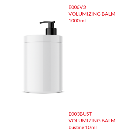
E006V3
VOLUMIZING BALM
1000 ml
E003BUST
VOLUMIZING BALM
bustine 10 ml