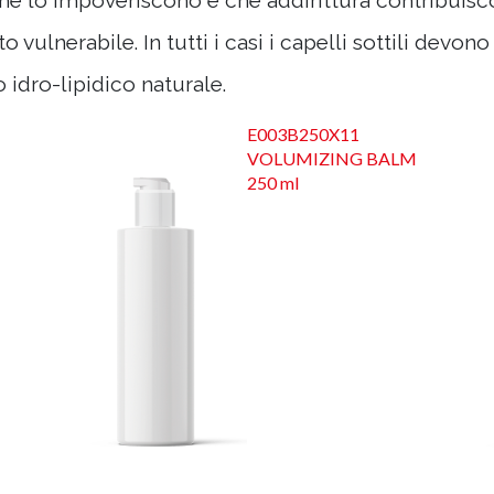
he lo impoveriscono e che addirittura contribuiscon
vulnerabile. In tutti i casi i capelli sottili devono
 idro-lipidico naturale.
E003B250X11
VOLUMIZING BALM
250 ml