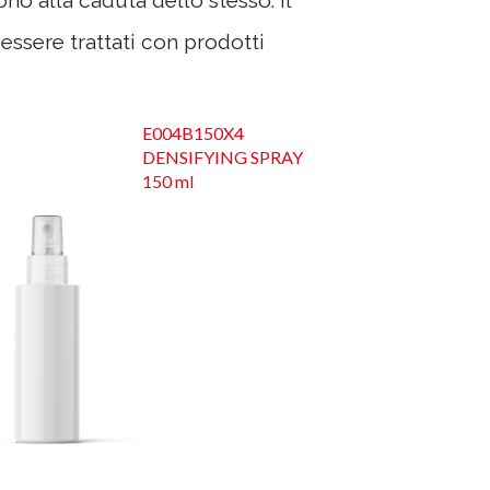
o alla caduta dello stesso. Il
 essere trattati con prodotti
E004B150X4
DENSIFYING SPRAY
150 ml