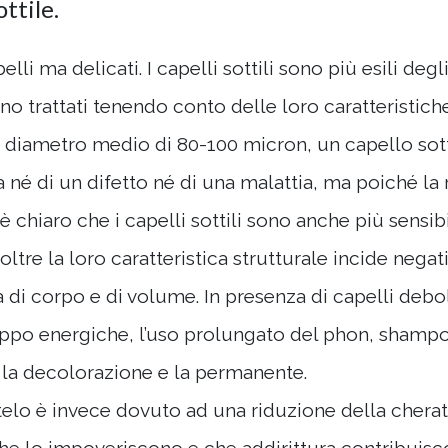
ottile.
lli ma delicati. I capelli sottili sono più esili de
o trattati tenendo conto delle loro caratteristiche
 diametro medio di 80-100 micron, un capello sot
ta né di un difetto né di una malattia, ma poiché la
 chiaro che i capelli sottili sono anche più sensibil
oltre la loro caratteristica strutturale incide negat
a di corpo e di volume. In presenza di capelli deboli
roppo energiche, l’uso prolungato del phon, shampo
, la decolorazione e la permanente.
telo è invece dovuto ad una riduzione della cherat