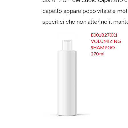
disfunzioni del cuoio capelluto c
capello appare poco vitale e molto 
specifici che non alterino il manto
E001B270X1
VOLUMIZING
SHAMPOO
270 ml