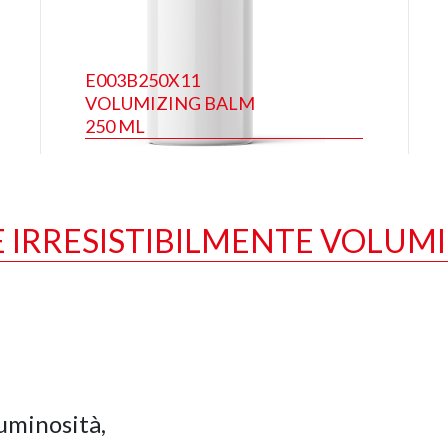
E003B250X11
VOLUMIZING BALM
250 ML
E IRRESISTIBILMENTE VOLUM
uminosità,