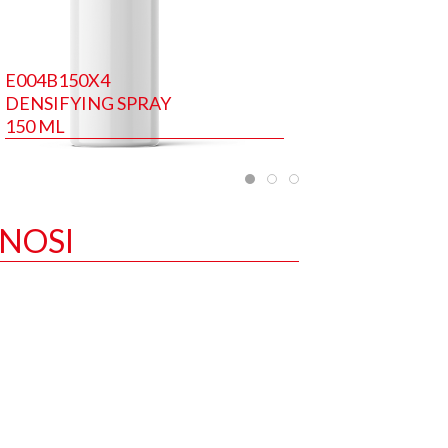
E004B150X4
DENSIFYING SPRAY
150 ML
INOSI