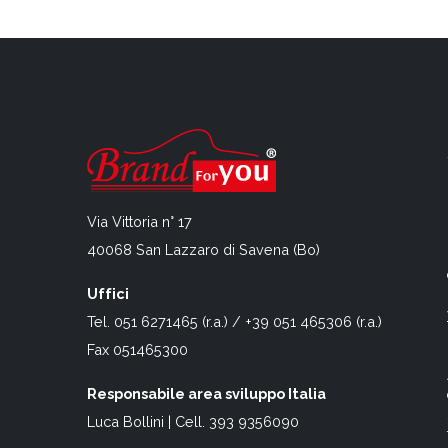
Via Vittoria n° 17
40068 San Lazzaro di Savena (Bo)
Uffici
Tel. 051 6271465 (r.a.) / +39 051 465306 (r.a.)
Fax 051465300
Responsabile area sviluppo Italia
Luca Bollini | Cell. 393 9356090