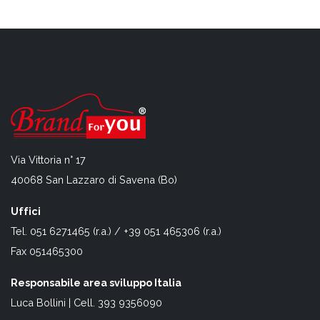
Via Vittoria n° 17
40068 San Lazzaro di Savena (Bo)
Uffici
Tel. 051 6271465 (r.a.) / +39 051 465306 (r.a.)
Fax 051465300
Responsabile area sviluppo Italia
Luca Bollini | Cell. 393 9356090