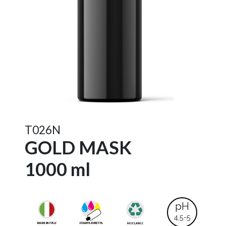
T026N
GOLD MASK
1000 ml
pH
4,5-5