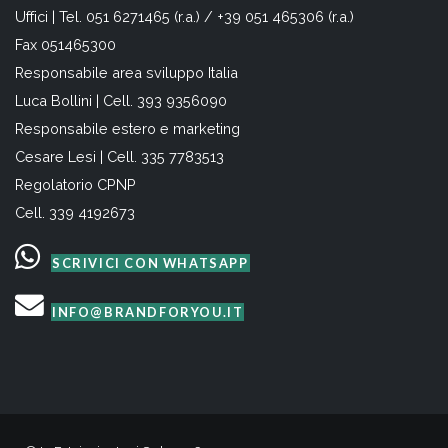
Uffici | Tel. 051 6271465 (r.a.) / +39 051 465306 (r.a.)
Fax 051465300
Responsabile area sviluppo Italia
Luca Bollini | Cell. 393 9356090
Responsabile estero e marketing
Cesare Lesi | Cell. 335 7783513
Regolatorio CPNP
Cell. 339 4192673
SCRIVICI CON WHATSAPP
INFO@BRANDFORYOU.IT