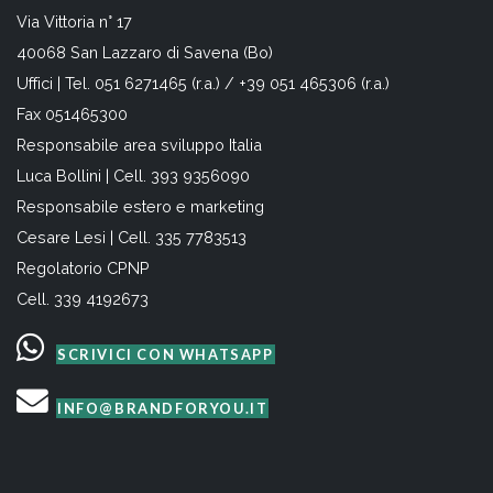
Via Vittoria n° 17
40068 San Lazzaro di Savena (Bo)
Uffici | Tel. 051 6271465 (r.a.) / +39 051 465306 (r.a.)
Fax 051465300
Responsabile area sviluppo Italia
Luca Bollini | Cell. 393 9356090
Responsabile estero e marketing
Cesare Lesi | Cell. 335 7783513
Regolatorio CPNP
Cell. 339 4192673
SCRIVICI CON WHATSAPP
INFO@BRANDFORYOU.IT